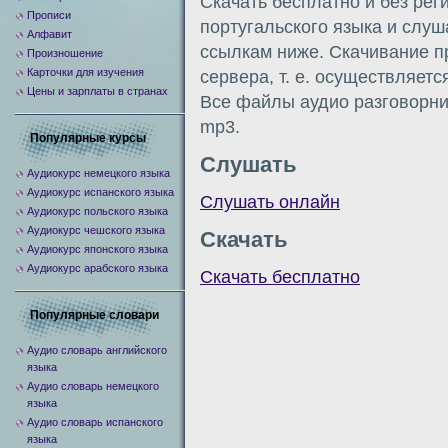
Скачать бесплатно и без рег
Прописи
португальского языка и слуш
Алфавит
ссылкам ниже. Скачивание п
Произношение
Карточки для изучения
сервера, т. е. осуществляетс
Цены и зарплаты в странах
Все файлы аудио разговорни
mp3.
Популярные курсы
Слушать
Аудиокурс немецкого языка
Аудиокурс испанского языка
Слушать онлайн
Аудиокурс польского языка
Аудиокурс чешского языка
Скачать
Аудиокурс японского языка
Аудиокурс арабского языка
Скачать бесплатно
Популярные словари
Аудио словарь английского
языка
Аудио словарь немецкого
языка
Аудио словарь испанского
языка