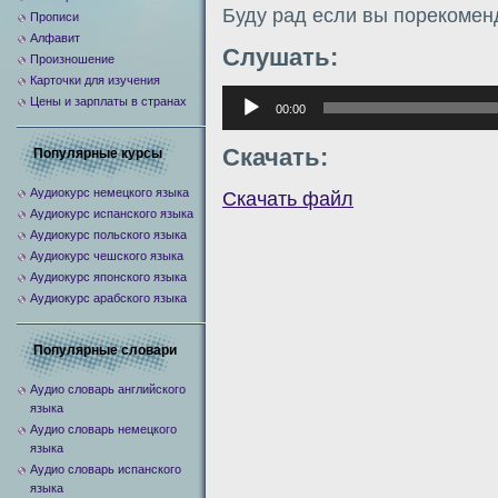
Буду рад если вы порекомен
Прописи
Алфавит
Слушать:
Произношение
Карточки для изучения
Аудиоплеер
Цены и зарплаты в странах
00:00
Скачать:
Популярные курсы
Аудиокурс немецкого языка
Скачать файл
Аудиокурс испанского языка
Аудиокурс польского языка
Аудиокурс чешского языка
Аудиокурс японского языка
Аудиокурс арабского языка
Популярные словари
Аудио словарь английского
языка
Аудио словарь немецкого
языка
Аудио словарь испанского
языка