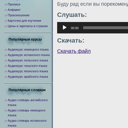
Буду рад если вы порекомен
Прописи
Алфавит
Слушать:
Произношение
Карточки для изучения
Аудиоплеер
Цены и зарплаты в странах
00:00
Скачать:
Популярные курсы
Аудиокурс немецкого языка
Скачать файл
Аудиокурс испанского языка
Аудиокурс польского языка
Аудиокурс чешского языка
Аудиокурс японского языка
Аудиокурс арабского языка
Популярные словари
Аудио словарь английского
языка
Аудио словарь немецкого
языка
Аудио словарь испанского
языка