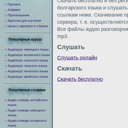
Скачать бесплатно и без рег
Прописи
болгарского языка и слушать
Алфавит
ссылкам ниже. Скачивание п
Произношение
Карточки для изучения
сервера, т. е. осуществляетс
Цены и зарплаты в странах
Все файлы аудио разговорни
mp3.
Популярные курсы
Слушать
Аудиокурс немецкого языка
Аудиокурс испанского языка
Слушать онлайн
Аудиокурс польского языка
Аудиокурс чешского языка
Скачать
Аудиокурс японского языка
Аудиокурс арабского языка
Скачать бесплатно
Популярные словари
Аудио словарь английского
языка
Аудио словарь немецкого
языка
Аудио словарь испанского
языка