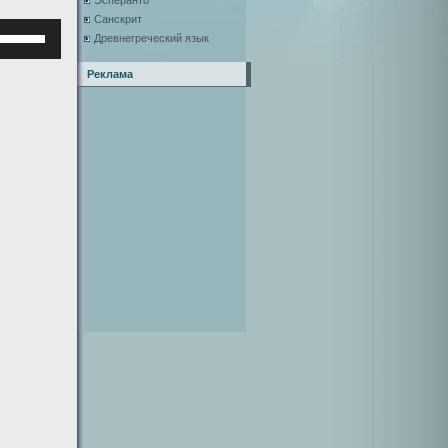
Эсперанто
Санскрит
Используйте
Древнегреческий язык
клавиши
верх/
Реклама
низ,
чтобы
увеличить
или
уменьшить
ромкость.