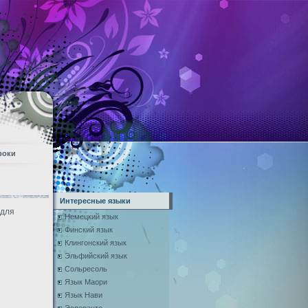
роки
Интересные языки
 для
Немецкий язык
Финский язык
Клингонский язык
Эльфийский язык
Сольресоль
Язык Маори
Язык Нави