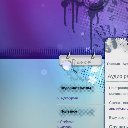
Главная
Ау
Аудио р
Видеоматериалы
На страниц
скачивания
Видео уроки
Скачать ин
английског
Полезное
Буду рад е
Учебники
Слушать
Словари