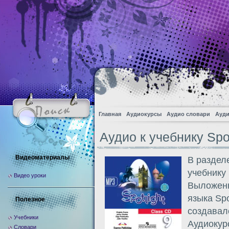
Главная
Аудиокурсы
Аудио словари
Ауди
Аудио к учебнику Spot
Видеоматериалы
В раздел
учебнику 
Видео уроки
Выложенн
языка Spo
Полезное
создавал
Учебники
Аудиокур
Словари