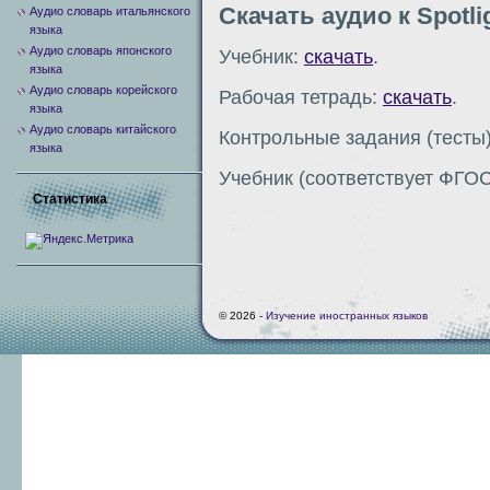
Скачать аудио к Spotli
Аудио словарь итальянского
языка
Аудио словарь японского
Учебник:
скачать
.
языка
Аудио словарь корейского
Рабочая тетрадь:
скачать
.
языка
Аудио словарь китайского
Контрольные задания (тесты
языка
Учебник (соответствует ФГОС
Статистика
© 2026 -
Изучение иностранных языков