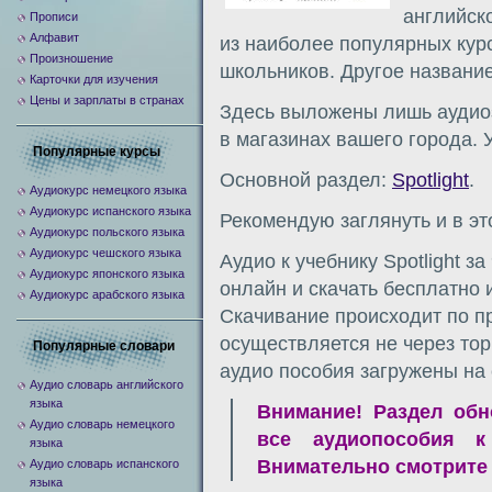
английско
Прописи
Алфавит
из наиболее популярных кур
Произношение
школьников. Другое название
Карточки для изучения
Цены и зарплаты в странах
Здесь выложены лишь аудиоз
в магазинах вашего города. У
Популярные курсы
Основной раздел:
Spotlight
.
Аудиокурс немецкого языка
Аудиокурс испанского языка
Рекомендую заглянуть и в эт
Аудиокурс польского языка
Аудиокурс чешского языка
Аудио к учебнику Spotlight з
Аудиокурс японского языка
онлайн и скачать бесплатно 
Аудиокурс арабского языка
Скачивание происходит по пр
осуществляется не через тор
Популярные словари
аудио пособия загружены на
Аудио словарь английского
языка
Внимание! Раздел обн
Аудио словарь немецкого
все аудиопособия к
языка
Внимательно смотрите
Аудио словарь испанского
языка