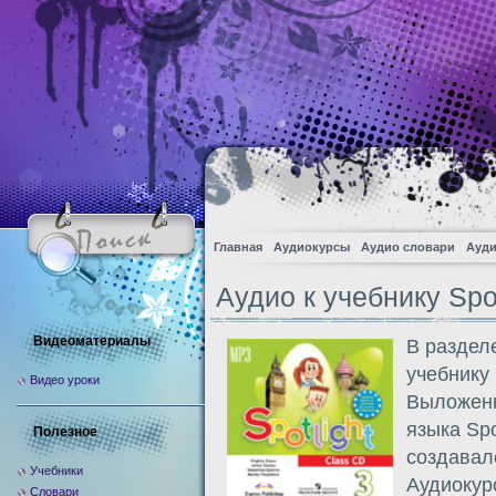
Главная
Аудиокурсы
Аудио словари
Ауди
Аудио к учебнику Spot
Видеоматериалы
В раздел
учебнику 
Видео уроки
Выложенн
языка Spo
Полезное
создавал
Учебники
Аудиокур
Словари