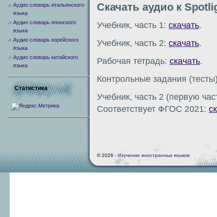
Скачать аудио к Spotli
Аудио словарь итальянского
языка
Аудио словарь японского
Учебник, часть 1:
скачать
.
языка
Аудио словарь корейского
Учебник, часть 2:
скачать
.
языка
Аудио словарь китайского
Рабочая тетрадь:
скачать
.
языка
Контрольные задания (тесты
Статистика
Учебник, часть 2 (первую час
Соответствует ФГОС 2021:
с
© 2026 -
Изучение иностранных языков