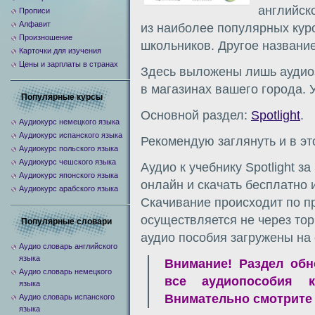
английско
Прописи
Алфавит
из наиболее популярных кур
Произношение
школьников. Другое название
Карточки для изучения
Цены и зарплаты в странах
Здесь выложены лишь аудиоз
в магазинах вашего города. У
Популярные курсы
Основной раздел:
Spotlight
.
Аудиокурс немецкого языка
Аудиокурс испанского языка
Рекомендую заглянуть и в эт
Аудиокурс польского языка
Аудиокурс чешского языка
Аудио к учебнику Spotlight з
Аудиокурс японского языка
онлайн и скачать бесплатно 
Аудиокурс арабского языка
Скачивание происходит по пр
осуществляется не через тор
Популярные словари
аудио пособия загружены на
Аудио словарь английского
языка
Внимание! Раздел обн
Аудио словарь немецкого
все аудиопособия к
языка
Внимательно смотрите
Аудио словарь испанского
языка