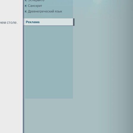
Эсперанто
Санскрит
Древнегреческий язык
Реклама
чем столе.