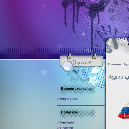
Главная
Ау
Аудио д
Видеоматериалы
Видео уроки
Полезное
Учебники
Словари