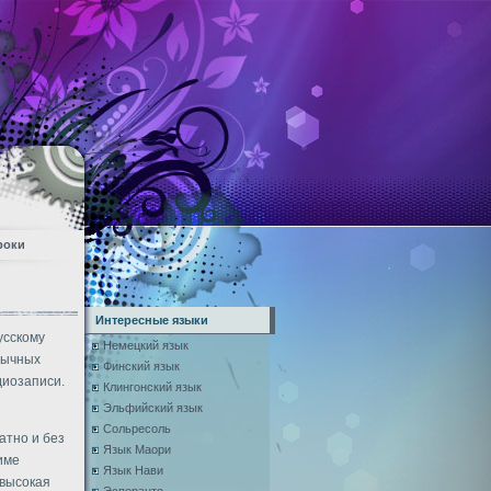
роки
Интересные языки
усскому
Немецкий язык
зычных
Финский язык
диозаписи.
Клингонский язык
Эльфийский язык
Сольресоль
атно и без
Язык Маори
име
Язык Нави
 высокая