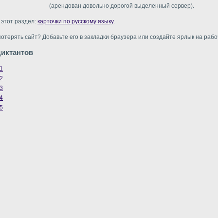
(арендован довольно дорогой выделенный сервер).
 этот раздел:
карточки по русскому языку
.
потерять сайт? Добавьте его в закладки браузера или создайте ярлык на рабо
диктантов
1
2
3
4
5