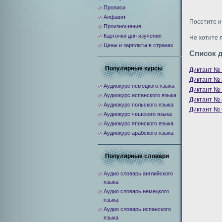
Прописи
Алфавит
Посетите и
Произношение
Карточки для изучения
Не хотите 
Цены и зарплаты в странах
Список 
Популярные курсы
Диктант № 
Диктант № 
Аудиокурс немецкого языка
Диктант № 
Аудиокурс испанского языка
Диктант № 
Аудиокурс польского языка
Диктант № 
Аудиокурс чешского языка
Аудиокурс японского языка
Аудиокурс арабского языка
Популярные словари
Аудио словарь английского
языка
Аудио словарь немецкого
языка
Аудио словарь испанского
языка