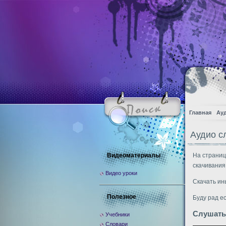
Главная
Ау
Аудио с
Видеоматериалы
На страниц
скачивания
Видео уроки
Скачать ин
Полезное
Буду рад е
Слушать
Учебники
Словари