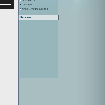
Эсперанто
Используйте
Санскрит
клавиши
Древнегреческий язык
верх/
низ,
Реклама
чтобы
увеличить
или
уменьшить
ромкость.