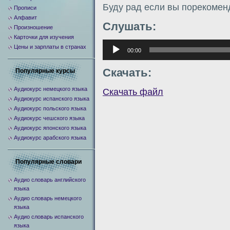
Буду рад если вы порекомен
Прописи
Алфавит
Слушать:
Произношение
Карточки для изучения
Аудиоплеер
Цены и зарплаты в странах
00:00
Скачать:
Популярные курсы
Аудиокурс немецкого языка
Скачать файл
Аудиокурс испанского языка
Аудиокурс польского языка
Аудиокурс чешского языка
Аудиокурс японского языка
Аудиокурс арабского языка
Популярные словари
Аудио словарь английского
языка
Аудио словарь немецкого
языка
Аудио словарь испанского
языка