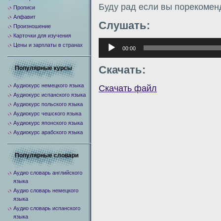
Буду рад если вы порекомен
Прописи
Алфавит
Слушать:
Произношение
Карточки для изучения
Аудиоплеер
Цены и зарплаты в странах
00:00
Скачать:
Популярные курсы
Аудиокурс немецкого языка
Скачать файл
Аудиокурс испанского языка
Аудиокурс польского языка
Аудиокурс чешского языка
Аудиокурс японского языка
Аудиокурс арабского языка
Популярные словари
Аудио словарь английского
языка
Аудио словарь немецкого
языка
Аудио словарь испанского
языка