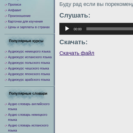
Буду рад если вы порекомен
Прописи
Алфавит
Слушать:
Произношение
Карточки для изучения
Аудиоплеер
Цены и зарплаты в странах
00:00
Скачать:
Популярные курсы
Аудиокурс немецкого языка
Скачать файл
Аудиокурс испанского языка
Аудиокурс польского языка
Аудиокурс чешского языка
Аудиокурс японского языка
Аудиокурс арабского языка
Популярные словари
Аудио словарь английского
языка
Аудио словарь немецкого
языка
Аудио словарь испанского
языка