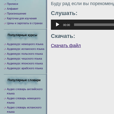
Буду рад если вы порекомен
Прописи
Алфавит
Слушать:
Произношение
Карточки для изучения
Аудиоплеер
Цены и зарплаты в странах
00:00
Скачать:
Популярные курсы
Аудиокурс немецкого языка
Скачать файл
Аудиокурс испанского языка
Аудиокурс польского языка
Аудиокурс чешского языка
Аудиокурс японского языка
Аудиокурс арабского языка
Популярные словари
Аудио словарь английского
языка
Аудио словарь немецкого
языка
Аудио словарь испанского
языка