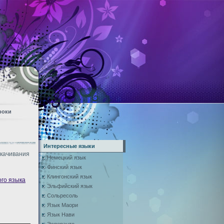
роки
Интересные языки
скачивания
Немецкий язык
Финский язык
Клингонский язык
ого языка
Эльфийский язык
Сольресоль
Язык Маори
Язык Нави