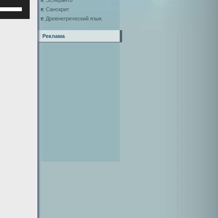
Эсперанто
Используйте
Санскрит
клавиши
Древнегреческий язык
верх/
низ,
Реклама
чтобы
увеличить
или
уменьшить
ромкость.