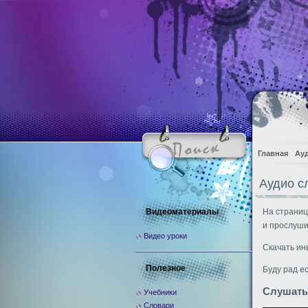
Главная
Ау
Аудио с
Видеоматериалы
На страниц
и прослуши
Видео уроки
Скачать ин
Полезное
Буду рад е
Слушать
Учебники
Словари