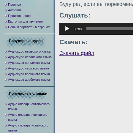
Буду рад если вы порекомен
Прописи
Алфавит
Слушать:
Произношение
Карточки для изучения
Аудиоплеер
Цены и зарплаты в странах
00:00
Скачать:
Популярные курсы
Аудиокурс немецкого языка
Скачать файл
Аудиокурс испанского языка
Аудиокурс польского языка
Аудиокурс чешского языка
Аудиокурс японского языка
Аудиокурс арабского языка
Популярные словари
Аудио словарь английского
языка
Аудио словарь немецкого
языка
Аудио словарь испанского
языка