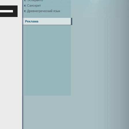
Эсперанто
Санскрит
Используйте
Древнегреческий язык
клавиши
верх/
Реклама
низ,
чтобы
увеличить
или
уменьшить
ромкость.