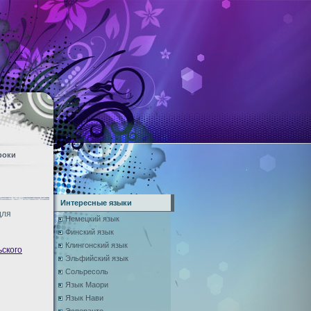
роки
Интересные языки
для
Немецкий язык
Финский язык
Клингонский язык
ьского
Эльфийский язык
Сольресоль
Язык Маори
Язык Нави