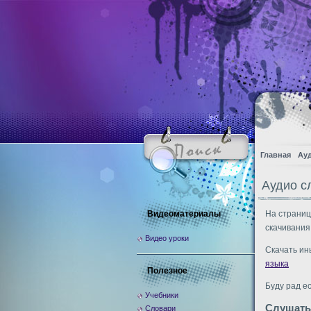
Главная
Ау
Аудио с
Видеоматериалы
На страниц
скачивания
Видео уроки
Скачать ин
языка
Полезное
Буду рад е
Учебники
Слушать
Словари