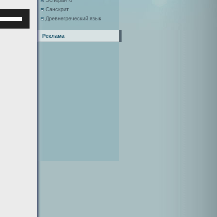
Эсперанто
Санскрит
Используйте
Древнегреческий язык
клавиши
верх/
Реклама
низ,
чтобы
увеличить
или
уменьшить
ромкость.