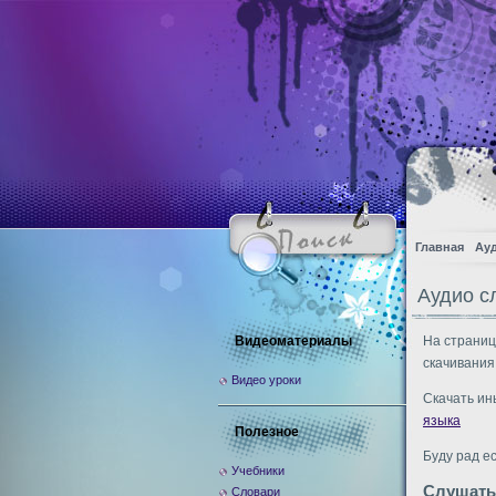
Главная
Ау
Аудио с
Видеоматериалы
На страниц
скачивания
Видео уроки
Скачать ин
языка
Полезное
Буду рад е
Учебники
Слушать
Словари