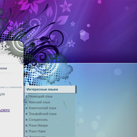
роки
Интересные языки
для
Немецкий язык
Финский язык
Клингонский язык
ьского
Эльфийский язык
Сольресоль
Язык Маори
Язык Нави