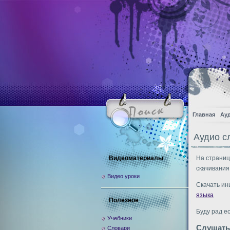
Главная
Ау
Аудио с
Видеоматериалы
На страниц
скачивания
Видео уроки
Скачать ин
языка
Полезное
Буду рад е
Учебники
Слушать
Словари