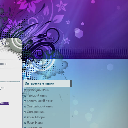
роки
Интересные языки
для
Немецкий язык
Финский язык
Клингонский язык
ьского
Эльфийский язык
Сольресоль
Язык Маори
Язык Нави