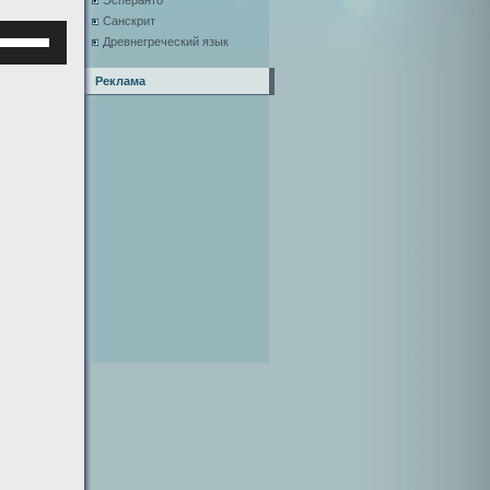
Эсперанто
Санскрит
Используйте
Древнегреческий язык
клавиши
верх/
Реклама
низ,
чтобы
увеличить
или
уменьшить
ромкость.