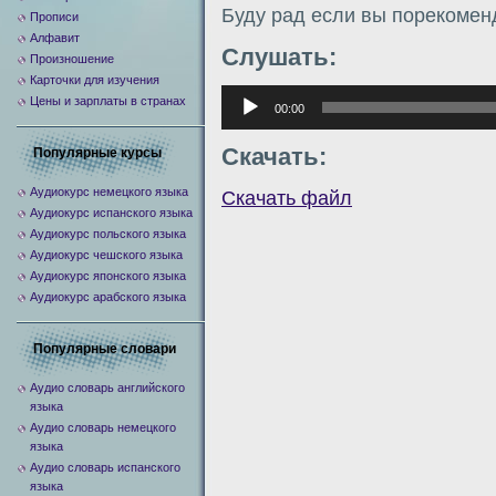
Буду рад если вы порекомен
Прописи
Алфавит
Слушать:
Произношение
Карточки для изучения
Аудиоплеер
Цены и зарплаты в странах
00:00
Скачать:
Популярные курсы
Аудиокурс немецкого языка
Скачать файл
Аудиокурс испанского языка
Аудиокурс польского языка
Аудиокурс чешского языка
Аудиокурс японского языка
Аудиокурс арабского языка
Популярные словари
Аудио словарь английского
языка
Аудио словарь немецкого
языка
Аудио словарь испанского
языка