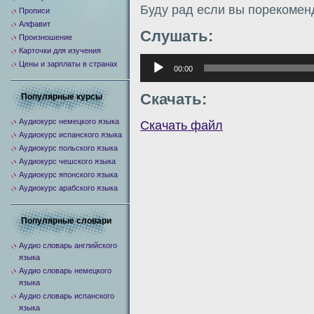
Буду рад если вы порекомен
Прописи
Алфавит
Слушать:
Произношение
Карточки для изучения
Аудиоплеер
Цены и зарплаты в странах
00:00
Скачать:
Популярные курсы
Аудиокурс немецкого языка
Скачать файл
Аудиокурс испанского языка
Аудиокурс польского языка
Аудиокурс чешского языка
Аудиокурс японского языка
Аудиокурс арабского языка
Популярные словари
Аудио словарь английского
языка
Аудио словарь немецкого
языка
Аудио словарь испанского
языка