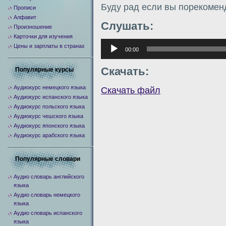
Буду рад если вы порекомен
Прописи
Алфавит
Слушать:
Произношение
Карточки для изучения
Аудиоплеер
Цены и зарплаты в странах
00:00
Скачать:
Популярные курсы
Аудиокурс немецкого языка
Скачать файл
Аудиокурс испанского языка
Аудиокурс польского языка
Аудиокурс чешского языка
Аудиокурс японского языка
Аудиокурс арабского языка
Популярные словари
Аудио словарь английского
языка
Аудио словарь немецкого
языка
Аудио словарь испанского
языка