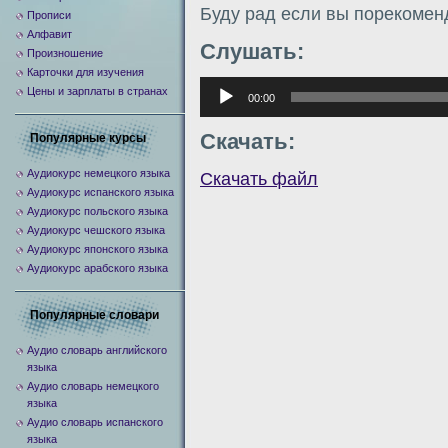
Буду рад если вы порекомен
Прописи
Алфавит
Слушать:
Произношение
Карточки для изучения
Аудиоплеер
Цены и зарплаты в странах
00:00
Скачать:
Популярные курсы
Аудиокурс немецкого языка
Скачать файл
Аудиокурс испанского языка
Аудиокурс польского языка
Аудиокурс чешского языка
Аудиокурс японского языка
Аудиокурс арабского языка
Популярные словари
Аудио словарь английского
языка
Аудио словарь немецкого
языка
Аудио словарь испанского
языка