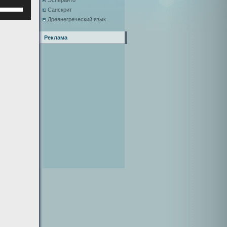
Эсперанто
Используйте
Санскрит
клавиши
Древнегреческий язык
верх/
низ,
Реклама
чтобы
увеличить
или
уменьшить
ромкость.