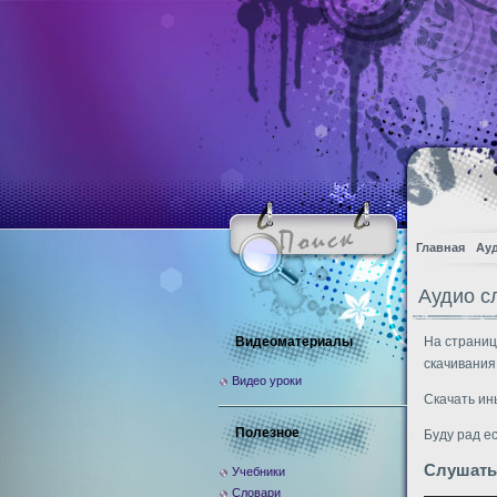
Главная
Ау
Аудио с
Видеоматериалы
На страниц
скачивания
Видео уроки
Скачать ин
Полезное
Буду рад е
Слушать
Учебники
Словари