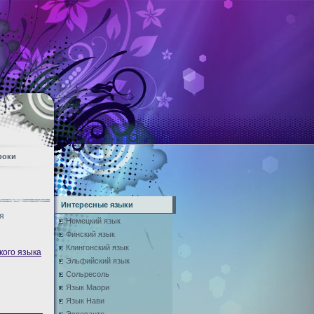
роки
Интересные языки
я
Немецкий язык
Финский язык
Клингонский язык
кого языка
Эльфийский язык
Сольресоль
Язык Маори
Язык Нави