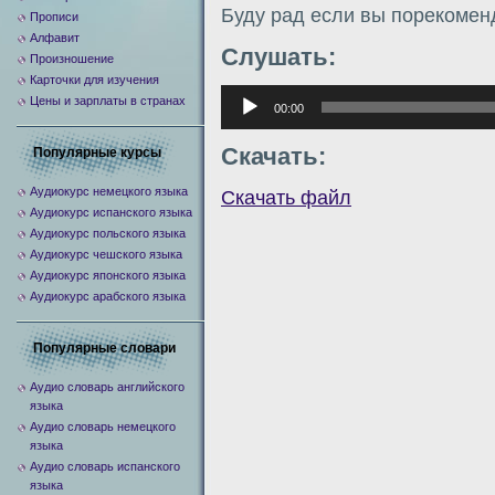
Буду рад если вы порекомен
Прописи
Алфавит
Слушать:
Произношение
Карточки для изучения
Аудиоплеер
Цены и зарплаты в странах
00:00
Скачать:
Популярные курсы
Аудиокурс немецкого языка
Скачать файл
Аудиокурс испанского языка
Аудиокурс польского языка
Аудиокурс чешского языка
Аудиокурс японского языка
Аудиокурс арабского языка
Популярные словари
Аудио словарь английского
языка
Аудио словарь немецкого
языка
Аудио словарь испанского
языка