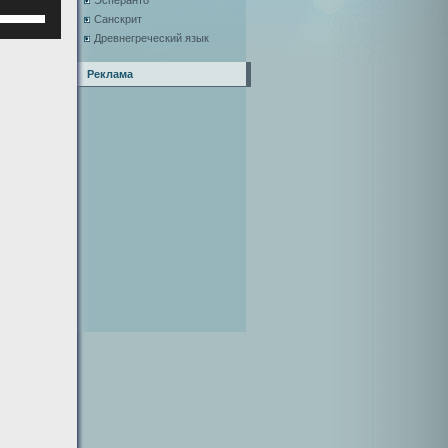
Эсперанто
Используйте
Санскрит
клавиши
Древнегреческий язык
верх/
низ,
Реклама
чтобы
увеличить
или
уменьшить
ромкость.