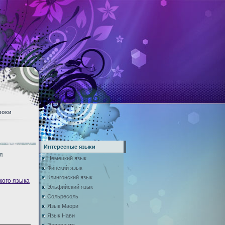
роки
Интересные языки
я
Немецкий язык
Финский язык
Клингонский язык
кого языка
Эльфийский язык
Сольресоль
Язык Маори
Язык Нави