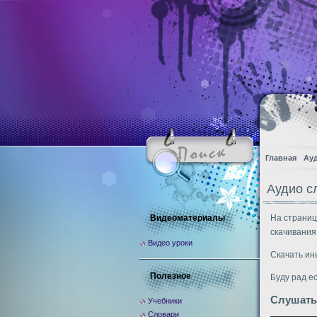
Главная
Ау
Аудио с
Видеоматериалы
На страниц
скачивания
Видео уроки
Скачать ин
Полезное
Буду рад е
Слушать
Учебники
Словари