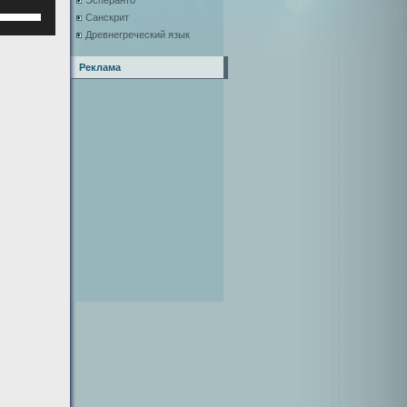
Эсперанто
Используйте
Санскрит
клавиши
Древнегреческий язык
верх/
низ,
Реклама
чтобы
увеличить
или
уменьшить
ромкость.