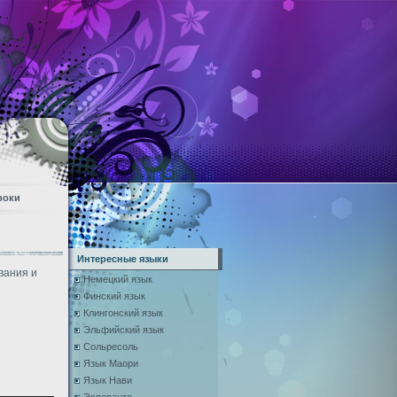
роки
Интересные языки
вания и
Немецкий язык
Финский язык
Клингонский язык
Эльфийский язык
Сольресоль
Язык Маори
Язык Нави