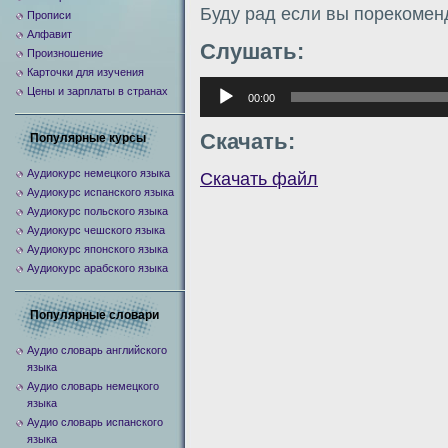
Буду рад если вы порекомен
Прописи
Алфавит
Слушать:
Произношение
Карточки для изучения
Аудиоплеер
Цены и зарплаты в странах
00:00
Скачать:
Популярные курсы
Аудиокурс немецкого языка
Скачать файл
Аудиокурс испанского языка
Аудиокурс польского языка
Аудиокурс чешского языка
Аудиокурс японского языка
Аудиокурс арабского языка
Популярные словари
Аудио словарь английского
языка
Аудио словарь немецкого
языка
Аудио словарь испанского
языка