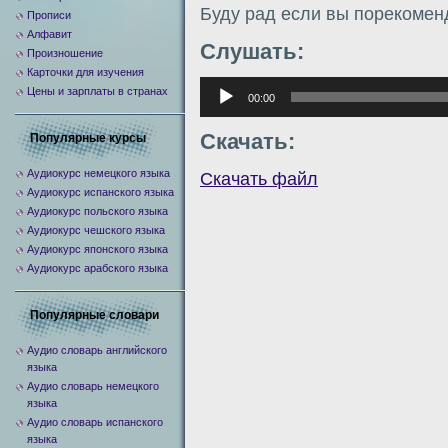
Буду рад если вы порекомен
Прописи
Алфавит
Слушать:
Произношение
Карточки для изучения
Аудиоплеер
Цены и зарплаты в странах
00:00
Скачать:
Популярные курсы
Аудиокурс немецкого языка
Скачать файл
Аудиокурс испанского языка
Аудиокурс польского языка
Аудиокурс чешского языка
Аудиокурс японского языка
Аудиокурс арабского языка
Популярные словари
Аудио словарь английского
языка
Аудио словарь немецкого
языка
Аудио словарь испанского
языка