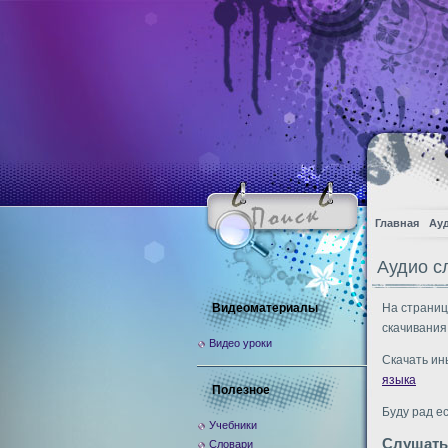
Главная
Ау
Аудио с
Видеоматериалы
На страниц
скачивания
Видео уроки
Скачать ин
языка
Полезное
Буду рад е
Учебники
Слушать
Словари