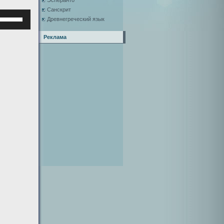
Эсперанто
Санскрит
Используйте
Древнегреческий язык
клавиши
верх/
Реклама
низ,
чтобы
увеличить
или
уменьшить
ромкость.