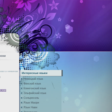
роки
Интересные языки
я
Немецкий язык
Финский язык
Клингонский язык
кого
Эльфийский язык
Сольресоль
Язык Маори
Язык Нави