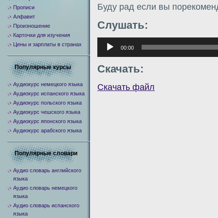
Буду рад если вы порекомен
Прописи
Алфавит
Слушать:
Произношение
Карточки для изучения
Аудиоплеер
Цены и зарплаты в странах
00:00
Скачать:
Популярные курсы
Аудиокурс немецкого языка
Скачать файл
Аудиокурс испанского языка
Аудиокурс польского языка
Аудиокурс чешского языка
Аудиокурс японского языка
Аудиокурс арабского языка
Популярные словари
Аудио словарь английского
языка
Аудио словарь немецкого
языка
Аудио словарь испанского
языка