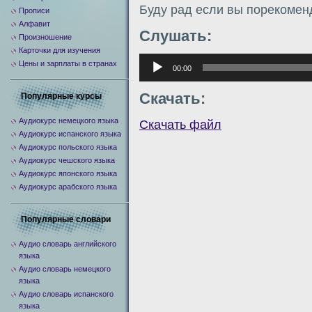
Буду рад если вы порекомен
Прописи
Алфавит
Слушать:
Произношение
Карточки для изучения
Аудиоплеер
Цены и зарплаты в странах
00:00
Скачать:
Популярные курсы
Аудиокурс немецкого языка
Скачать файл
Аудиокурс испанского языка
Аудиокурс польского языка
Аудиокурс чешского языка
Аудиокурс японского языка
Аудиокурс арабского языка
Популярные словари
Аудио словарь английского
языка
Аудио словарь немецкого
языка
Аудио словарь испанского
языка