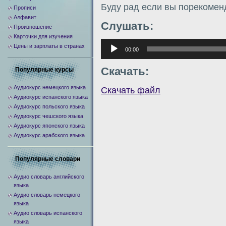
Буду рад если вы порекомен
Прописи
Алфавит
Слушать:
Произношение
Карточки для изучения
Аудиоплеер
Цены и зарплаты в странах
00:00
Скачать:
Популярные курсы
Аудиокурс немецкого языка
Скачать файл
Аудиокурс испанского языка
Аудиокурс польского языка
Аудиокурс чешского языка
Аудиокурс японского языка
Аудиокурс арабского языка
Популярные словари
Аудио словарь английского
языка
Аудио словарь немецкого
языка
Аудио словарь испанского
языка