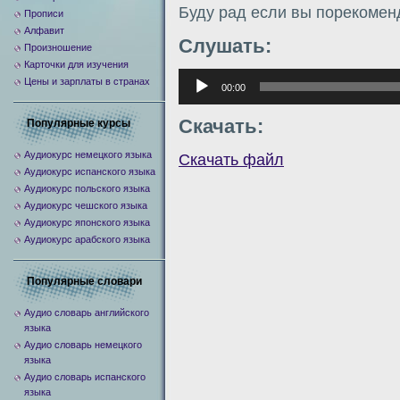
Буду рад если вы порекомен
Прописи
Алфавит
Слушать:
Произношение
Карточки для изучения
Аудиоплеер
Цены и зарплаты в странах
00:00
Скачать:
Популярные курсы
Аудиокурс немецкого языка
Скачать файл
Аудиокурс испанского языка
Аудиокурс польского языка
Аудиокурс чешского языка
Аудиокурс японского языка
Аудиокурс арабского языка
Популярные словари
Аудио словарь английского
языка
Аудио словарь немецкого
языка
Аудио словарь испанского
языка