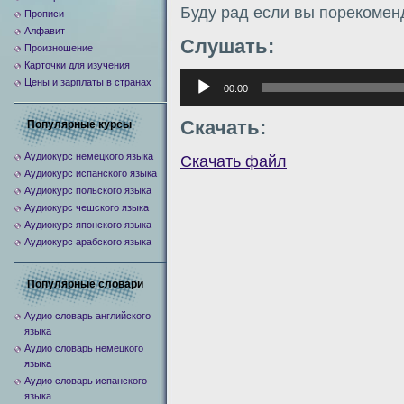
Буду рад если вы порекомен
Прописи
Алфавит
Слушать:
Произношение
Карточки для изучения
Аудиоплеер
Цены и зарплаты в странах
00:00
Скачать:
Популярные курсы
Аудиокурс немецкого языка
Скачать файл
Аудиокурс испанского языка
Аудиокурс польского языка
Аудиокурс чешского языка
Аудиокурс японского языка
Аудиокурс арабского языка
Популярные словари
Аудио словарь английского
языка
Аудио словарь немецкого
языка
Аудио словарь испанского
языка