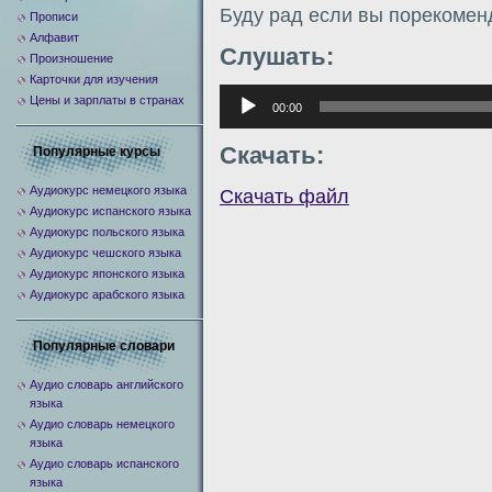
Буду рад если вы порекомен
Прописи
Алфавит
Слушать:
Произношение
Карточки для изучения
Аудиоплеер
Цены и зарплаты в странах
00:00
Скачать:
Популярные курсы
Аудиокурс немецкого языка
Скачать файл
Аудиокурс испанского языка
Аудиокурс польского языка
Аудиокурс чешского языка
Аудиокурс японского языка
Аудиокурс арабского языка
Популярные словари
Аудио словарь английского
языка
Аудио словарь немецкого
языка
Аудио словарь испанского
языка