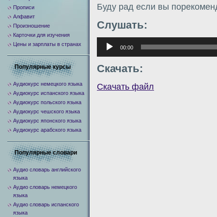
Буду рад если вы порекомен
Прописи
Алфавит
Слушать:
Произношение
Карточки для изучения
Аудиоплеер
Цены и зарплаты в странах
00:00
Скачать:
Популярные курсы
Аудиокурс немецкого языка
Скачать файл
Аудиокурс испанского языка
Аудиокурс польского языка
Аудиокурс чешского языка
Аудиокурс японского языка
Аудиокурс арабского языка
Популярные словари
Аудио словарь английского
языка
Аудио словарь немецкого
языка
Аудио словарь испанского
языка