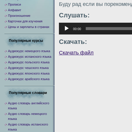
Буду рад если вы порекомен
Прописи
Алфавит
Слушать:
Произношение
Карточки для изучения
Аудиоплеер
Цены и зарплаты в странах
00:00
Скачать:
Популярные курсы
Аудиокурс немецкого языка
Скачать файл
Аудиокурс испанского языка
Аудиокурс польского языка
Аудиокурс чешского языка
Аудиокурс японского языка
Аудиокурс арабского языка
Популярные словари
Аудио словарь английского
языка
Аудио словарь немецкого
языка
Аудио словарь испанского
языка