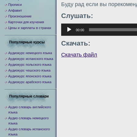
Буду рад если вы порекомен
Прописи
Алфавит
Слушать:
Произношение
Карточки для изучения
Аудиоплеер
Цены и зарплаты в странах
00:00
Скачать:
Популярные курсы
Аудиокурс немецкого языка
Скачать файл
Аудиокурс испанского языка
Аудиокурс польского языка
Аудиокурс чешского языка
Аудиокурс японского языка
Аудиокурс арабского языка
Популярные словари
Аудио словарь английского
языка
Аудио словарь немецкого
языка
Аудио словарь испанского
языка