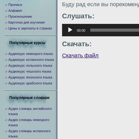
Буду рад если вы порекомен
Прописи
Алфавит
Слушать:
Произношение
Карточки для изучения
Аудиоплеер
Цены и зарплаты в странах
00:00
Скачать:
Популярные курсы
Аудиокурс немецкого языка
Скачать файл
Аудиокурс испанского языка
Аудиокурс польского языка
Аудиокурс чешского языка
Аудиокурс японского языка
Аудиокурс арабского языка
Популярные словари
Аудио словарь английского
языка
Аудио словарь немецкого
языка
Аудио словарь испанского
языка