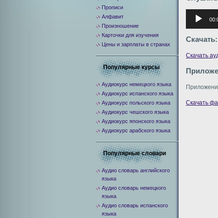
Прописи
Аудиоплее
Алфавит
00:
Произношение
Карточки для изучения
Скачать:
Цены и зарплаты в странах
Скачать а
Популярные курсы
Приложе
Аудиокурс немецкого языка
Приложение
Аудиокурс испанского языка
Скачать ф
Аудиокурс польского языка
Аудиокурс чешского языка
Аудиокурс японского языка
Аудиокурс арабского языка
Популярные словари
Аудио словарь английского
языка
Аудио словарь немецкого
языка
Аудио словарь испанского
языка