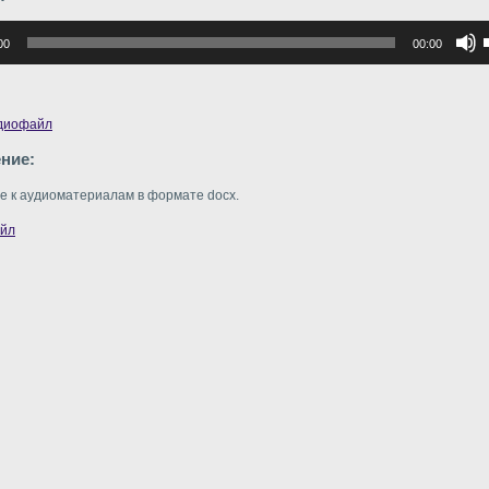
р
00
00:00
в
в
удиофайл
ние:
 к аудиоматериалам в формате docx.
г
айл