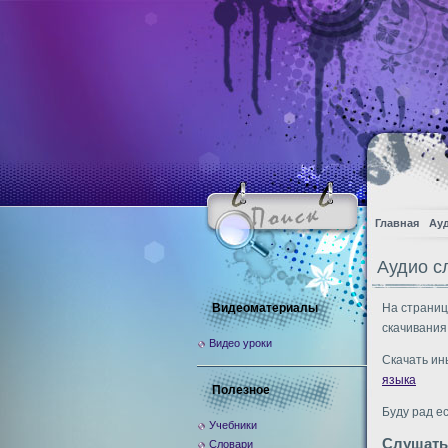
Главная
Ау
Аудио с
Видеоматериалы
На страниц
скачивания
Видео уроки
Скачать ин
языка
Полезное
Буду рад е
Учебники
Слушать
Словари