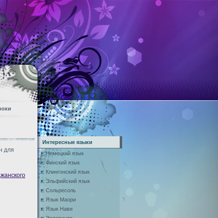
роки
Интересные языки
н для
Немецкий язык
Финский язык
Клингонский язык
джанского
Эльфийский язык
Сольресоль
Язык Маори
Язык Нави