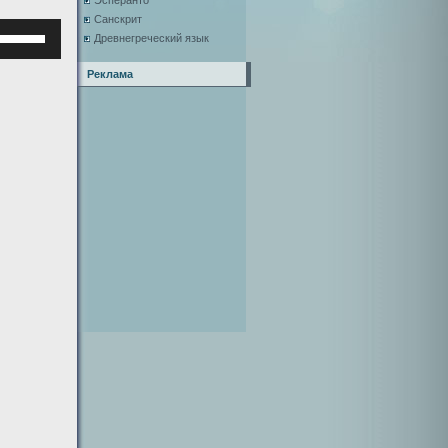
Эсперанто
Санскрит
Используйте
Древнегреческий язык
клавиши
верх/
Реклама
низ,
чтобы
увеличить
или
уменьшить
ромкость.