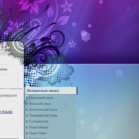
роки
Интересные языки
качивания
Немецкий язык
Финский язык
Клингонский язык
о языка
Эльфийский язык
Сольресоль
Язык Маори
Язык Нави