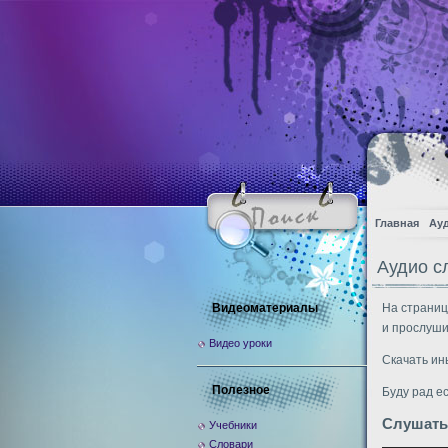
Главная
Ау
Аудио с
Видеоматериалы
На страниц
и прослуши
Видео уроки
Скачать ин
Полезное
Буду рад е
Слушать
Учебники
Словари