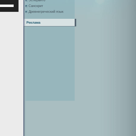
Эсперанто
Используйте
Санскрит
клавиши
Древнегреческий язык
верх/
низ,
Реклама
чтобы
увеличить
или
уменьшить
ромкость.