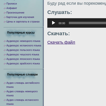
Буду рад если вы порекомен
Прописи
Алфавит
Слушать:
Произношение
Карточки для изучения
Аудиоплеер
Цены и зарплаты в странах
00:00
Скачать:
Популярные курсы
Аудиокурс немецкого языка
Скачать файл
Аудиокурс испанского языка
Аудиокурс польского языка
Аудиокурс чешского языка
Аудиокурс японского языка
Аудиокурс арабского языка
Популярные словари
Аудио словарь английского
языка
Аудио словарь немецкого
языка
Аудио словарь испанского
языка