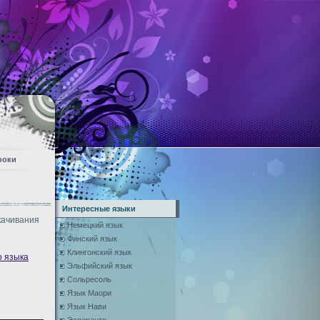
роки
Интересные языки
качивания
Немецкий язык
Финский язык
Клингонский язык
о языка
Эльфийский язык
Сольресоль
Язык Маори
Язык Нави