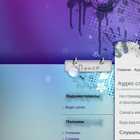
Главная
Ау
Аудио с
Видеоматериалы
На страниц
и прослуши
Видео уроки
Скачать ин
Полезное
Буду рад е
Слушать
Учебники
Словари