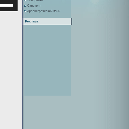
Эсперанто
Используйте
Санскрит
клавиши
Древнегреческий язык
верх/
низ,
Реклама
чтобы
увеличить
или
уменьшить
ромкость.