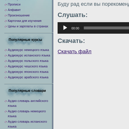
Буду рад если вы порекомен
Прописи
Алфавит
Слушать:
Произношение
Карточки для изучения
Аудиоплеер
Цены и зарплаты в странах
00:00
Скачать:
Популярные курсы
Аудиокурс немецкого языка
Скачать файл
Аудиокурс испанского языка
Аудиокурс польского языка
Аудиокурс чешского языка
Аудиокурс японского языка
Аудиокурс арабского языка
Популярные словари
Аудио словарь английского
языка
Аудио словарь немецкого
языка
Аудио словарь испанского
языка