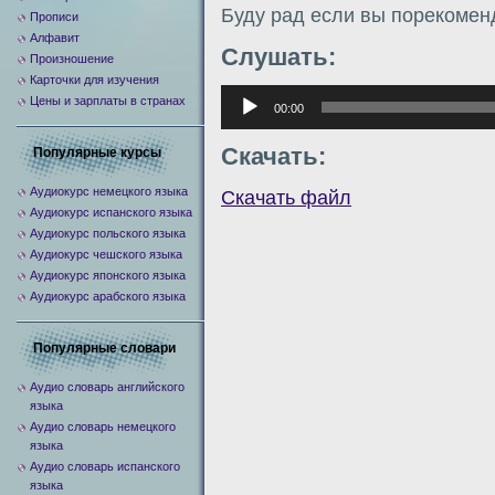
Буду рад если вы порекомен
Прописи
Алфавит
Слушать:
Произношение
Карточки для изучения
Аудиоплеер
Цены и зарплаты в странах
00:00
Скачать:
Популярные курсы
Аудиокурс немецкого языка
Скачать файл
Аудиокурс испанского языка
Аудиокурс польского языка
Аудиокурс чешского языка
Аудиокурс японского языка
Аудиокурс арабского языка
Популярные словари
Аудио словарь английского
языка
Аудио словарь немецкого
языка
Аудио словарь испанского
языка