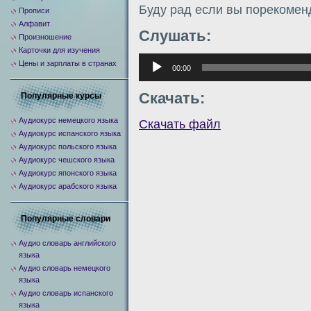
Буду рад если вы порекомен
Прописи
Алфавит
Слушать:
Произношение
Карточки для изучения
Аудиоплеер
Цены и зарплаты в странах
00:00
Скачать:
Популярные курсы
Аудиокурс немецкого языка
Скачать файл
Аудиокурс испанского языка
Аудиокурс польского языка
Аудиокурс чешского языка
Аудиокурс японского языка
Аудиокурс арабского языка
Популярные словари
Аудио словарь английского
языка
Аудио словарь немецкого
языка
Аудио словарь испанского
языка