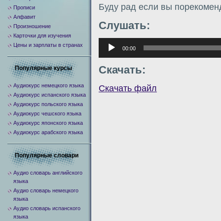
Буду рад если вы порекомен
Прописи
Алфавит
Слушать:
Произношение
Карточки для изучения
Аудиоплеер
Цены и зарплаты в странах
00:00
Скачать:
Популярные курсы
Аудиокурс немецкого языка
Скачать файл
Аудиокурс испанского языка
Аудиокурс польского языка
Аудиокурс чешского языка
Аудиокурс японского языка
Аудиокурс арабского языка
Популярные словари
Аудио словарь английского
языка
Аудио словарь немецкого
языка
Аудио словарь испанского
языка