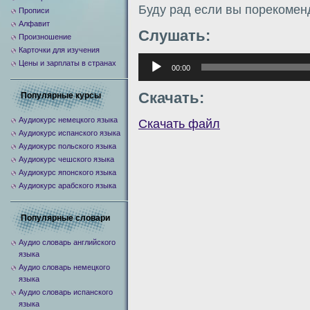
Буду рад если вы порекомен
Прописи
Алфавит
Слушать:
Произношение
Карточки для изучения
Аудиоплеер
Цены и зарплаты в странах
00:00
Скачать:
Популярные курсы
Аудиокурс немецкого языка
Скачать файл
Аудиокурс испанского языка
Аудиокурс польского языка
Аудиокурс чешского языка
Аудиокурс японского языка
Аудиокурс арабского языка
Популярные словари
Аудио словарь английского
языка
Аудио словарь немецкого
языка
Аудио словарь испанского
языка