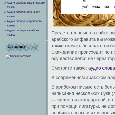
Аудио словарь итальянского
языка
Аудио словарь японского
языка
Аудио словарь корейского
языка
Аудио словарь китайского
Представленные на сайте ви
языка
арабского алфавита вы может
также скачать бесплатно и б
Статистика
Скачивание происходит по пр
осуществляется не через тор
Смотрите также:
аудио слова
В современном арабском алф
В арабском письме есть бол
написания нескольких букв (
— является стандартной, и н
при помощи лигатуры, не до
необязательны, и их использ