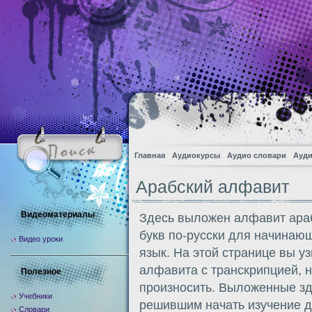
Главная
Аудиокурсы
Аудио словари
Ауди
Арабский алфавит
Видеоматериалы
Здесь выложен алфавит араб
букв по-русски для начинаю
Видео уроки
язык. На этой странице вы уз
алфавита с транскрипцией, н
Полезное
произносить. Выложенные з
Учебники
решившим начать изучение д
Словари