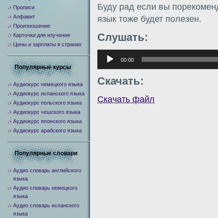
Буду рад если вы порекомен
Прописи
Алфавит
язык тоже будет полезен.
Произношение
Слушать:
Карточки для изучения
Цены и зарплаты в странах
Аудиоплеер
00:00
Популярные курсы
Скачать:
Аудиокурс немецкого языка
Аудиокурс испанского языка
Скачать файл
Аудиокурс польского языка
Аудиокурс чешского языка
Аудиокурс японского языка
Аудиокурс арабского языка
Популярные словари
Аудио словарь английского
языка
Аудио словарь немецкого
языка
Аудио словарь испанского
языка